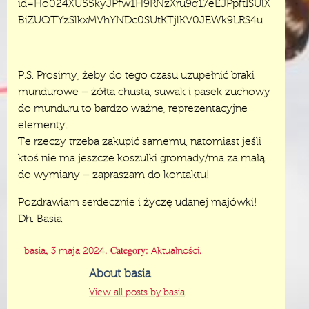
id=Ho024XU55kyJPfw1H9RNzXru9q17eEJPpftISUlX
BiZUQTYzSlkxMVhYNDc0SUtKTjlKV0JEWk9LRS4u
P.S. Prosimy, żeby do tego czasu uzupełnić braki
mundurowe – żółta chusta, suwak i pasek zuchowy
do munduru to bardzo ważne, reprezentacyjne
elementy.
Te rzeczy trzeba zakupić samemu, natomiast jeśli
ktoś nie ma jeszcze koszulki gromady/ma za małą
do wymiany – zapraszam do kontaktu!
Pozdrawiam serdecznie i życzę udanej majówki!
Dh. Basia
,
. Category:
.
basia
3 maja 2024
Aktualności
About basia
View all posts by basia