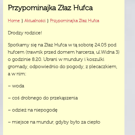
Przypominajka Złaz Hufca
}
}
Home
Aktualności
Przypominajka Złaz Hufca
Drodzy rodzice!
Spotkamy się na Złaz Hufca w tą sobotę 24.05 pod
hufcem (trawnik przed domem harcerza, ul.Widna 3)
o godzinie 8.20. Ubrani w mundury i koszulki
gromady, odpowiednio do pogody, z plecaczkiem,
a w nim:
– woda
– coś drobnego do przekąszenia
– odzież na niepogodę
– miejsce na mundur, gdyby było za ciepło