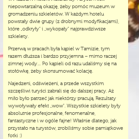
niepowtarzalną okazję, żeby pomóc muzeum w
gromadzeniu szkieletów. W każdym hotelu
powstały dwie grupy (z drobnymi modyfikacjami),
które „odkryły” i „wykopały” najprawdziwsze
szkielety.
Przerwą w pracach była kąpiel w Tamizie, tym
razem dłuższa i bardzo przyjemna – mimo raczej
zimnej wody… Po kąpieli od razu udaliśmy się na
stołówkę, żeby skonsumować kolację.
Najedzeni, odświeżeni, a przede wszystkim
szczęśliwi turyści zabrali się do dalszej pracy. Aż
miło było patrzeć jak niektórzy pracują. Rezultaty
wywoływały efekt „wow”. Wszystkie szkielety były
absolutnie profesjonalne, fenomenalne,
fantastyczne i w ogóle fajne! Właśnie dlatego, jak
przystało na turystów, zrobiliśmy sobie pamiątkowe
fotki :)