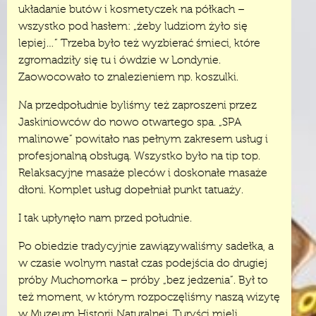
układanie butów i kosmetyczek na półkach –
wszystko pod hasłem: „żeby ludziom żyło się
lepiej…” Trzeba było też wyzbierać śmieci, które
zgromadziły się tu i ówdzie w Londynie.
Zaowocowało to znalezieniem np. koszulki.
Na przedpołudnie byliśmy też zaproszeni przez
Jaskiniowców do nowo otwartego spa. „SPA
malinowe” powitało nas pełnym zakresem usług i
profesjonalną obsługą. Wszystko było na tip top.
Relaksacyjne masaże pleców i doskonałe masaże
dłoni. Komplet usług dopełniał punkt tatuaży.
I tak upłynęło nam przed południe.
Po obiedzie tradycyjnie zawiązywaliśmy sadełka, a
w czasie wolnym nastał czas podejścia do drugiej
próby Muchomorka – próby „bez jedzenia”. Był to
też moment, w którym rozpoczęliśmy naszą wizytę
w Muzeum Historii Naturalnej. Turyści mieli